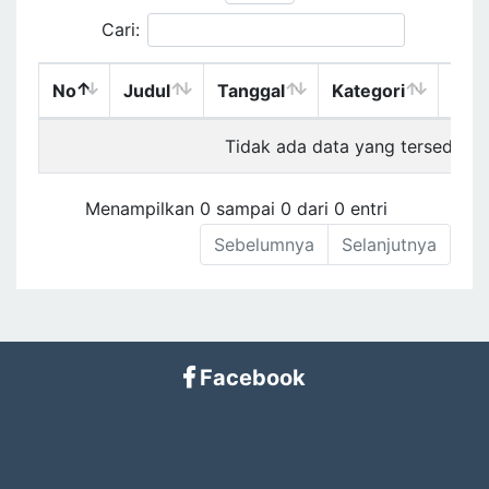
Cari:
No
Judul
Tanggal
Kategori
Dili
Tidak ada data yang tersedia pa
Menampilkan 0 sampai 0 dari 0 entri
Sebelumnya
Selanjutnya
Facebook