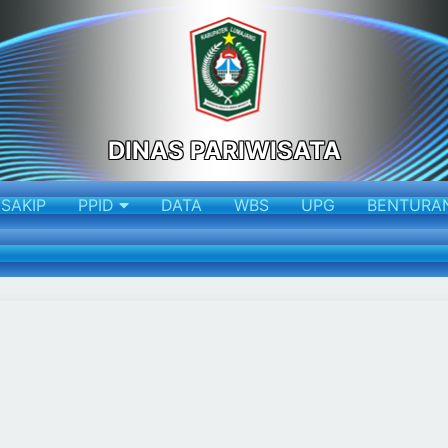
DINAS PARIWISATA
SAKIP
PPID
DATA
WBS
UPG
BENTURA