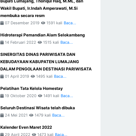
Bupati Lumajang, Thoriqul Haq, M.ML, dan
Wakil Bupati, Ir.Indah Amperawati, M.Si
membuka secara resm
07 Desember 2019
1591 kali
Baca...
Hidroterapi Pemandian Alam Selokambang
14 Februari 2022
1515 kali
Baca...
SINERGITAS DINAS PARIWISATA DAN
KEBUDAYAAN KABUPATEN LUMAJANG
DALAM PENGOLAAN DESTINASI PARIWISATA
01 April 2019
1495 kali
Baca...
Pelatihan Tata Kelola Homestay
19 Oktober 2020
1491 kali
Baca...
Seluruh Destinasi Wisata telah dibuka
24 Mei 2021
1479 kali
Baca...
Kalender Even Maret 2022
29 April 2022
1473 kali
Baca...