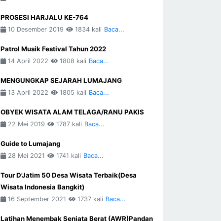
PROSESI HARJALU KE-764
10 Desember 2019
1834 kali
Baca...
Patrol Musik Festival Tahun 2022
14 April 2022
1808 kali
Baca...
MENGUNGKAP SEJARAH LUMAJANG
13 April 2022
1805 kali
Baca...
OBYEK WISATA ALAM TELAGA/RANU PAKIS
22 Mei 2019
1787 kali
Baca...
Guide to Lumajang
28 Mei 2021
1741 kali
Baca...
Tour D'Jatim 50 Desa Wisata Terbaik(Desa
Wisata Indonesia Bangkit)
16 September 2021
1737 kali
Baca...
Latihan Menembak Senjata Berat (AWR)Pandan