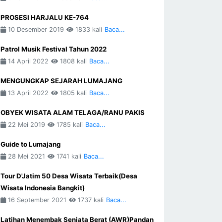
PROSESI HARJALU KE-764
10 Desember 2019
1833 kali
Baca...
Patrol Musik Festival Tahun 2022
14 April 2022
1808 kali
Baca...
MENGUNGKAP SEJARAH LUMAJANG
13 April 2022
1805 kali
Baca...
OBYEK WISATA ALAM TELAGA/RANU PAKIS
22 Mei 2019
1785 kali
Baca...
Guide to Lumajang
28 Mei 2021
1741 kali
Baca...
Tour D'Jatim 50 Desa Wisata Terbaik(Desa
Wisata Indonesia Bangkit)
16 September 2021
1737 kali
Baca...
Latihan Menembak Senjata Berat (AWR)Pandan