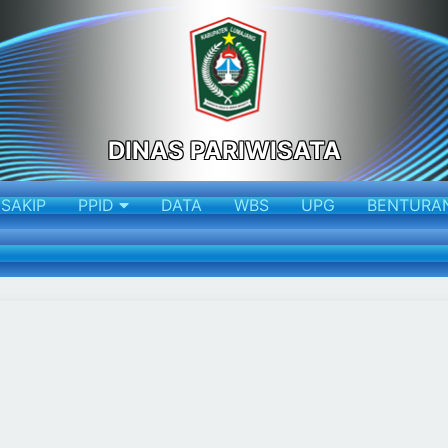
DINAS PARIWISATA
SAKIP
PPID
DATA
WBS
UPG
BENTURA