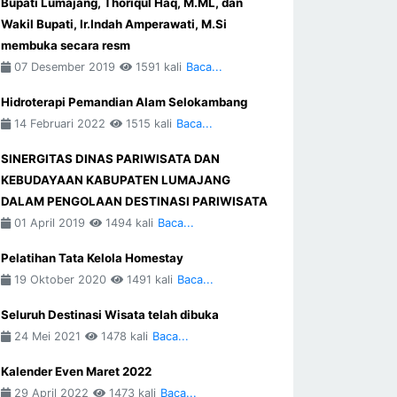
Bupati Lumajang, Thoriqul Haq, M.ML, dan
Wakil Bupati, Ir.Indah Amperawati, M.Si
membuka secara resm
07 Desember 2019
1591 kali
Baca...
Hidroterapi Pemandian Alam Selokambang
14 Februari 2022
1515 kali
Baca...
SINERGITAS DINAS PARIWISATA DAN
KEBUDAYAAN KABUPATEN LUMAJANG
DALAM PENGOLAAN DESTINASI PARIWISATA
01 April 2019
1494 kali
Baca...
Pelatihan Tata Kelola Homestay
19 Oktober 2020
1491 kali
Baca...
Seluruh Destinasi Wisata telah dibuka
24 Mei 2021
1478 kali
Baca...
Kalender Even Maret 2022
29 April 2022
1473 kali
Baca...