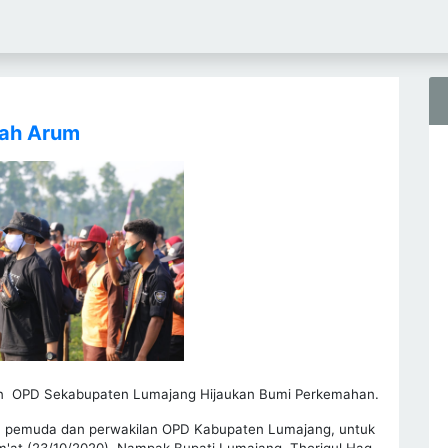
gah Arum
an OPD Sekabupaten Lumajang Hijaukan Bumi Perkemahan.
an pemuda dan perwakilan OPD Kabupaten Lumajang, untuk
at (23/10/2020). Nampak Bupati Lumajang, Thoriqul Haq