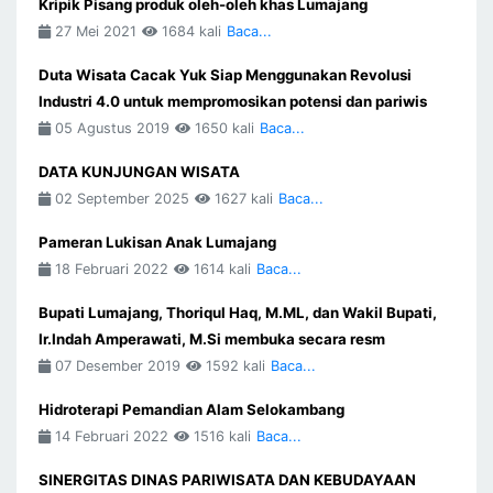
Kripik Pisang produk oleh-oleh khas Lumajang
27 Mei 2021
1684 kali
Baca...
Duta Wisata Cacak Yuk Siap Menggunakan Revolusi
Industri 4.0 untuk mempromosikan potensi dan pariwis
05 Agustus 2019
1650 kali
Baca...
DATA KUNJUNGAN WISATA
02 September 2025
1627 kali
Baca...
Pameran Lukisan Anak Lumajang
18 Februari 2022
1614 kali
Baca...
Bupati Lumajang, Thoriqul Haq, M.ML, dan Wakil Bupati,
Ir.Indah Amperawati, M.Si membuka secara resm
07 Desember 2019
1592 kali
Baca...
Hidroterapi Pemandian Alam Selokambang
14 Februari 2022
1516 kali
Baca...
SINERGITAS DINAS PARIWISATA DAN KEBUDAYAAN