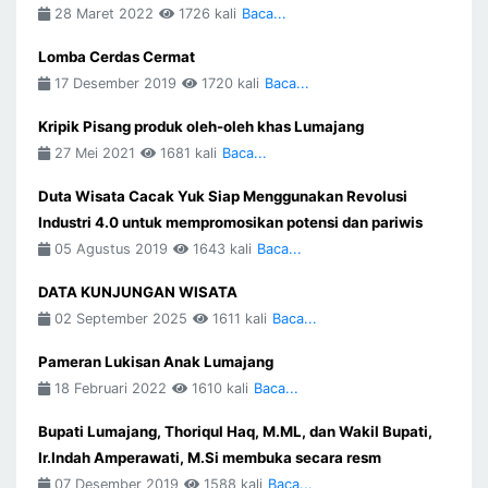
28 Maret 2022
1726 kali
Baca...
Lomba Cerdas Cermat
17 Desember 2019
1720 kali
Baca...
Kripik Pisang produk oleh-oleh khas Lumajang
27 Mei 2021
1681 kali
Baca...
Duta Wisata Cacak Yuk Siap Menggunakan Revolusi
Industri 4.0 untuk mempromosikan potensi dan pariwis
05 Agustus 2019
1643 kali
Baca...
DATA KUNJUNGAN WISATA
02 September 2025
1611 kali
Baca...
Pameran Lukisan Anak Lumajang
18 Februari 2022
1610 kali
Baca...
Bupati Lumajang, Thoriqul Haq, M.ML, dan Wakil Bupati,
Ir.Indah Amperawati, M.Si membuka secara resm
07 Desember 2019
1588 kali
Baca...