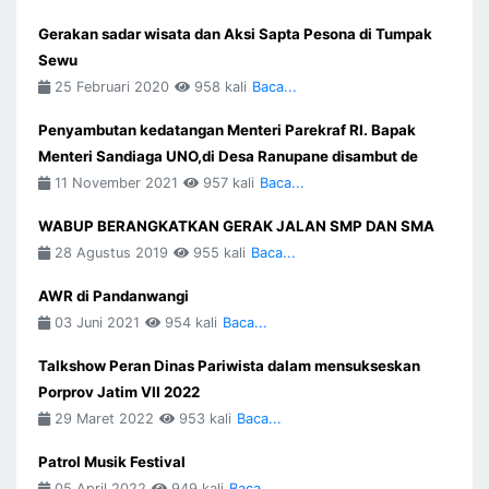
Gerakan sadar wisata dan Aksi Sapta Pesona di Tumpak
Sewu
25 Februari 2020
958 kali
Baca...
Penyambutan kedatangan Menteri Parekraf RI. Bapak
Menteri Sandiaga UNO,di Desa Ranupane disambut de
11 November 2021
957 kali
Baca...
WABUP BERANGKATKAN GERAK JALAN SMP DAN SMA
28 Agustus 2019
955 kali
Baca...
AWR di Pandanwangi
03 Juni 2021
954 kali
Baca...
Talkshow Peran Dinas Pariwista dalam mensukseskan
Porprov Jatim VII 2022
29 Maret 2022
953 kali
Baca...
Patrol Musik Festival
05 April 2022
949 kali
Baca...