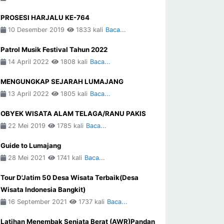
PROSESI HARJALU KE-764
10 Desember 2019
1833 kali
Baca...
Patrol Musik Festival Tahun 2022
14 April 2022
1808 kali
Baca...
MENGUNGKAP SEJARAH LUMAJANG
13 April 2022
1805 kali
Baca...
OBYEK WISATA ALAM TELAGA/RANU PAKIS
22 Mei 2019
1785 kali
Baca...
Guide to Lumajang
28 Mei 2021
1741 kali
Baca...
Tour D'Jatim 50 Desa Wisata Terbaik(Desa
Wisata Indonesia Bangkit)
16 September 2021
1737 kali
Baca...
Latihan Menembak Senjata Berat (AWR)Pandan