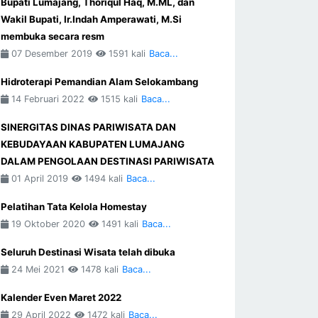
Bupati Lumajang, Thoriqul Haq, M.ML, dan
Wakil Bupati, Ir.Indah Amperawati, M.Si
membuka secara resm
07 Desember 2019
1591 kali
Baca...
Hidroterapi Pemandian Alam Selokambang
14 Februari 2022
1515 kali
Baca...
SINERGITAS DINAS PARIWISATA DAN
KEBUDAYAAN KABUPATEN LUMAJANG
DALAM PENGOLAAN DESTINASI PARIWISATA
01 April 2019
1494 kali
Baca...
Pelatihan Tata Kelola Homestay
19 Oktober 2020
1491 kali
Baca...
Seluruh Destinasi Wisata telah dibuka
24 Mei 2021
1478 kali
Baca...
Kalender Even Maret 2022
29 April 2022
1472 kali
Baca...