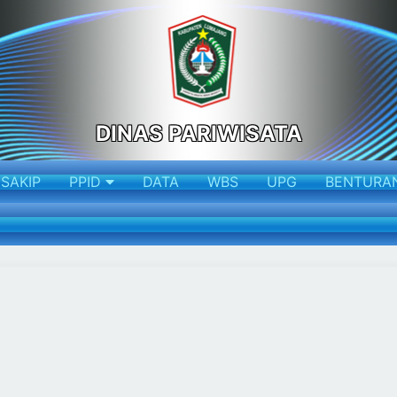
DINAS PARIWISATA
SAKIP
PPID
DATA
WBS
UPG
BENTURA