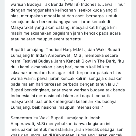
warisan Budaya Tak Benda (WBTB) Indonesia. Jawa Timur
dengan menggunakan kelincahan seekor kuda yang di
hias, merupakan modal kuat dan aset berharga untuk
kemajuan dan berkembangnya seni jaran kencak di
Masyarakat yang akan datang, masyarakat hingga kini
masih melaksanakan pagelaran jaran kencak pada acara
atau hajatan maupun event tertentu.
Bupati Lumajang, Thoriqul Haq, M.ML., dan Wakil Bupati
Lumajang Ir. Indah Amperawati, M.Si, membuka secara
resmi Festival Budaya Jaran Kencak Glow In The Dark, "itu
dulu kami laksanakan siang hari, namun kali ini kita
laksanakan malam hari agar lebih terpancar pakaian hias
warna warni, pawai jaran kencak kali ini sengaja diadakan
pada malam hari terkesan berbeda dengan tahun lalu"."
Bupati berkeinginan, agar event warisan budaya tak benda
Indonesia ini me-nasional dalam arti dapat menarik
masyarakat luas untuk mengikuti kesenian kas budaya
Lumajang, baik nasional maupun internasional."
Sementara itu Wakil Bupati Lumajang Ir. Indah
Amperawati, M.Si menyebutkan bahwa kegiatan ini
merupakan bentuk melestarikan jaran kencak sebagai seni
khas dan unggulan di Kabupaten Lumajang."Jaran kencak