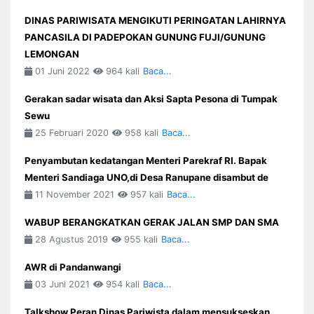
DINAS PARIWISATA MENGIKUTI PERINGATAN LAHIRNYA
PANCASILA DI PADEPOKAN GUNUNG FUJI/GUNUNG
LEMONGAN
01 Juni 2022
964 kali
Baca...
Gerakan sadar wisata dan Aksi Sapta Pesona di Tumpak
Sewu
25 Februari 2020
958 kali
Baca...
Penyambutan kedatangan Menteri Parekraf RI. Bapak
Menteri Sandiaga UNO,di Desa Ranupane disambut de
11 November 2021
957 kali
Baca...
WABUP BERANGKATKAN GERAK JALAN SMP DAN SMA
28 Agustus 2019
955 kali
Baca...
AWR di Pandanwangi
03 Juni 2021
954 kali
Baca...
Talkshow Peran Dinas Pariwista dalam mensukseskan