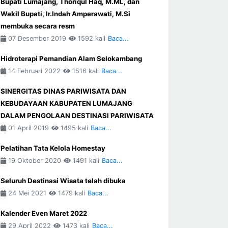
Bupati Lumajang, Thoriqul Haq, M.ML, dan
Wakil Bupati, Ir.Indah Amperawati, M.Si
membuka secara resm
07 Desember 2019
1592 kali
Baca...
Hidroterapi Pemandian Alam Selokambang
14 Februari 2022
1516 kali
Baca...
SINERGITAS DINAS PARIWISATA DAN
KEBUDAYAAN KABUPATEN LUMAJANG
DALAM PENGOLAAN DESTINASI PARIWISATA
01 April 2019
1495 kali
Baca...
Pelatihan Tata Kelola Homestay
19 Oktober 2020
1491 kali
Baca...
Seluruh Destinasi Wisata telah dibuka
24 Mei 2021
1479 kali
Baca...
Kalender Even Maret 2022
29 April 2022
1473 kali
Baca...