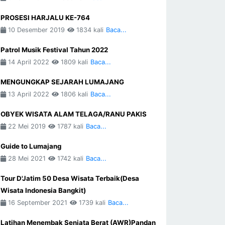
PROSESI HARJALU KE-764
10 Desember 2019
1834 kali
Baca...
Patrol Musik Festival Tahun 2022
14 April 2022
1809 kali
Baca...
MENGUNGKAP SEJARAH LUMAJANG
13 April 2022
1806 kali
Baca...
OBYEK WISATA ALAM TELAGA/RANU PAKIS
22 Mei 2019
1787 kali
Baca...
Guide to Lumajang
28 Mei 2021
1742 kali
Baca...
Tour D'Jatim 50 Desa Wisata Terbaik(Desa
Wisata Indonesia Bangkit)
16 September 2021
1739 kali
Baca...
Latihan Menembak Senjata Berat (AWR)Pandan