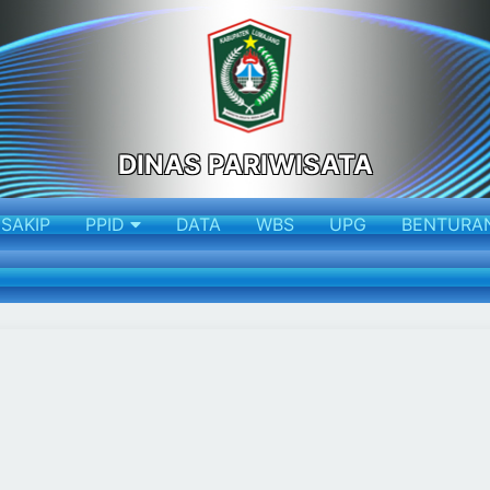
DINAS PARIWISATA
SAKIP
PPID
DATA
WBS
UPG
BENTURA